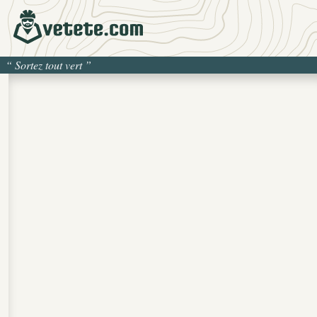
“
Sortez tout vert
”