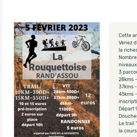
Cette an
Venez d
la riche
Nombreu
niveaux
3 parco
28kms 
37kms 
45kms -
inscript
Départ 
Douches,
Le trail
la cours