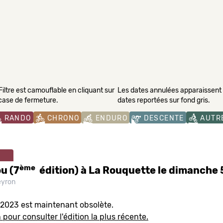
Filtre est camouflable en cliquant sur
Les dates annulées apparaissent s
 case de fermeture.
dates reportées sur fond gris.
RANDO
CHRONO
ENDURO
DESCENTE
AUTR
ème
u (7
édition) à La Rouquette le dimanche 
yron
 2023 est maintenant obsolète.
 pour consulter l'édition la plus récente.