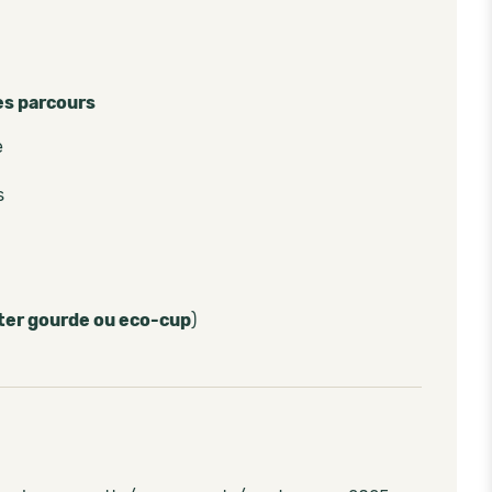
es parcours
e
s
ter gourde ou eco-cup
)