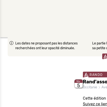
Les dates ne proposant pas les distances
Le partie 
recherchées ont leur opacité diminuée.
sa petite
RANDO
Rand'asso
fév.
5
Occitanie
Ave
Cette édition
Suivez ce lien