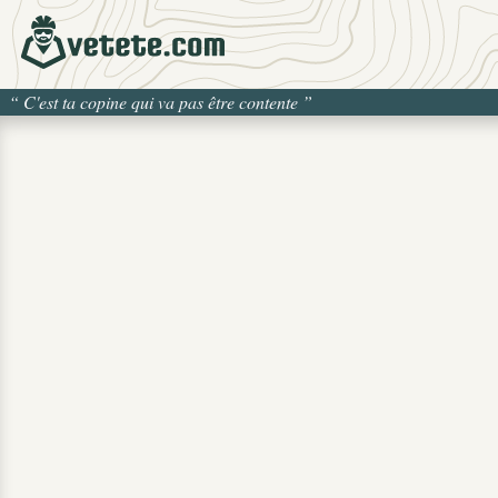
“
C'est ta copine qui va pas être contente
”