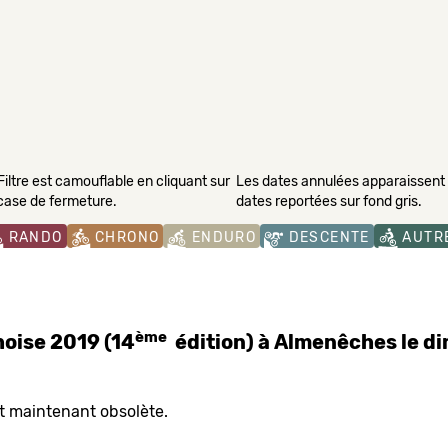
Filtre est camouflable en cliquant sur
Les dates annulées apparaissent s
 case de fermeture.
dates reportées sur fond gris.
RANDO
CHRONO
ENDURO
DESCENTE
AUTR
ème
oise 2019 (14
édition) à Almenêches le d
t maintenant obsolète.