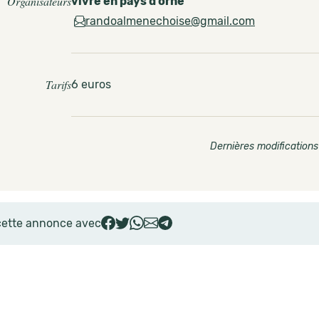
Organisateurs
vivre en pays d orne
randoalmenechoise@gmail.com
Tarifs
6 euros
Dernières modifications
cette annonce avec