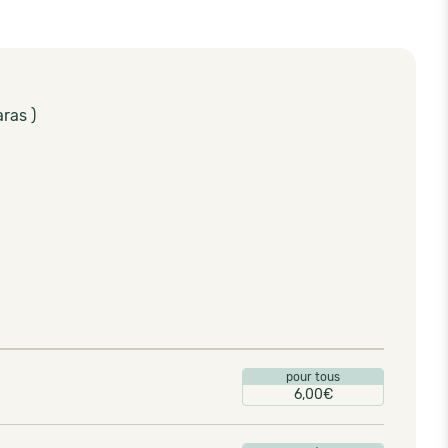
ras )
pour tous
6,00€