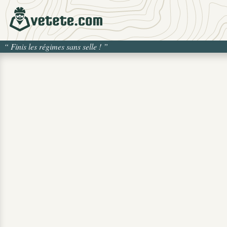
“
Finis les régimes sans selle !
”