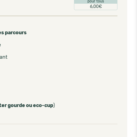
pour tous
6,00€
es parcours
e
pant
ter gourde ou eco-cup
)