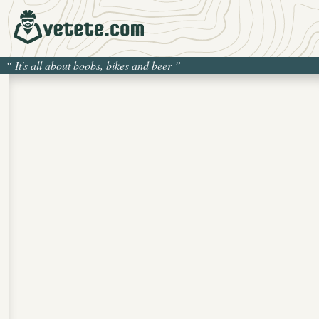
“
It's all about boobs, bikes and beer
”