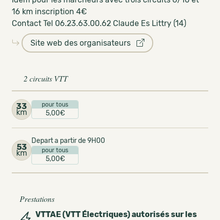
16 km inscription 4€
Contact Tel 06.23.63.00.62 Claude Es Littry (14)
Site web des organisateurs
2 circuits VTT
pour tous
33
km
5,00€
Depart a partir de 9H00
53
pour tous
km
5,00€
Prestations
VTTAE (VTT Électriques) autorisés sur les