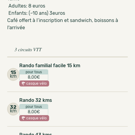
Adultes: 8 euros
Enfants: (–10 ans) 3euros
Café offert à l’inscription et sandwich, boissons à
l'arrivée
3 circuits VTT
Rando familial facile 15 km
15
pour tous
km
8,00€
casque vélo
Rando 32 kms
32
pour tous
km
8,00€
casque vélo
Rando 43 kms