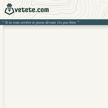
“
Si ta roue arrière te passe devant, t'es pas bien
”