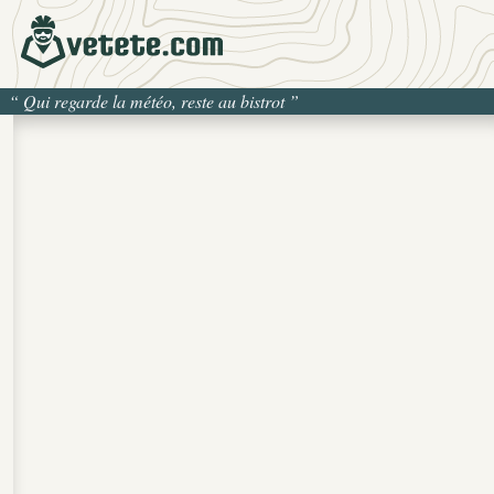
“
Qui regarde la météo, reste au bistrot
”