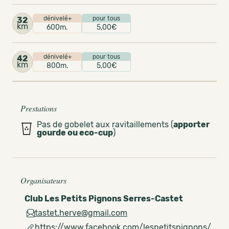
dénivelé+
pour tous
32
km
600m.
5,00€
dénivelé+
pour tous
42
km
800m.
5,00€
Prestations
Pas de gobelet aux ravitaillements (
apporter
gourde ou eco-cup
)
Organisateurs
Club Les Petits Pignons Serres-Castet
tastet.herve@gmail.com
https://www.facebook.com/lespetitspignons/