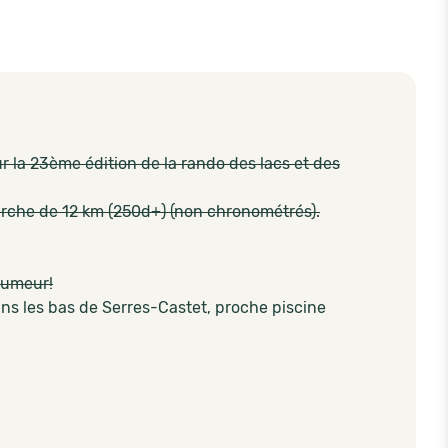
 la 23ème édition de la rando des lacs et des
 marche de 12 km (250d+) (non chronométrés).
humeur!
s les bas de Serres-Castet, proche piscine