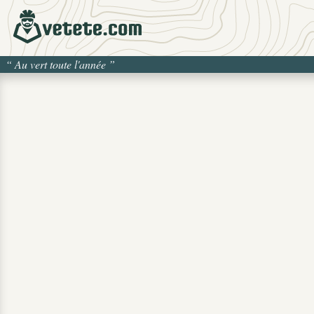
“
Au vert toute l'année
”