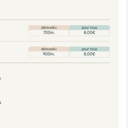
dénivelé+
pour tous
700m.
8,00€
dénivelé+
pour tous
900m.
8,00€
e
s