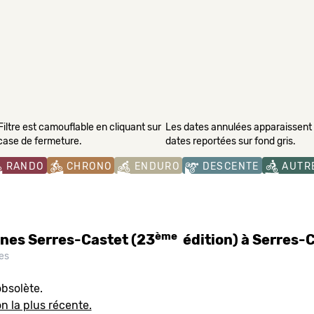
Filtre est camouflable en cliquant sur
Les dates annulées apparaissent s
 case de fermeture.
dates reportées sur fond gris.
RANDO
CHRONO
ENDURO
DESCENTE
AUTR
ème
ines Serres-Castet (23
édition) à Serres-
es
bsolète.
on la plus récente.