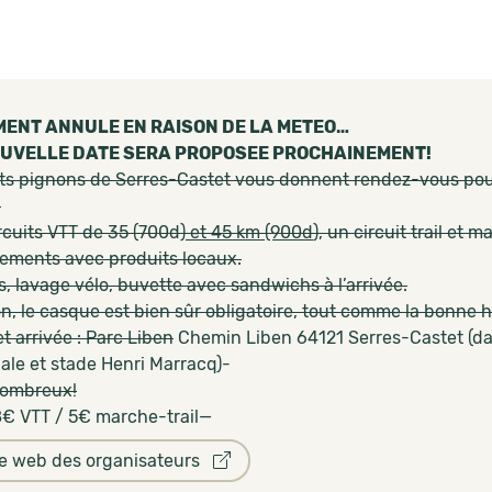
ENT ANNULE EN RAISON DE LA METEO…
UVELLE DATE SERA PROPOSEE PROCHAINEMENT!
its pignons de Serres-Castet vous donnent rendez-vous pour
!
rcuits VTT de 35 (700d
) et 45 km (900d
), un circuit trail et
llements avec produits locaux.
, lavage vélo, buvette avec sandwichs à l’arrivée.
on, le casque est bien sûr obligatoire, tout comme la bonne 
t arrivée : Parc Liben
Chemin Liben 64121 Serres-Castet (dan
ale et stade Henri Marracq)-
nombreux!
 8€ VTT / 5€ marche-trail—
te web des organisateurs