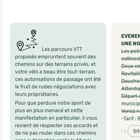
EVENEM
UNE NO
Les parcours VTT
Les pet
proposés empruntent souvent des
collines
chemins sur des terrains privés, et
Deux ci
votre vélo a beau être tout-terrain,
Ravitai
ces autorisations de passage ont été
Douches
le fruit de rudes négociations avec
Attenti
leurs propriétaires.
Départ e
Pour que perdure notre sport de
municip
plus en plus menacé et cette
Venez 
manifestation en particulier, il vous
-Tarif :
revient de respecter ces accords et
Si
de ne pas rouler dans ces chemins