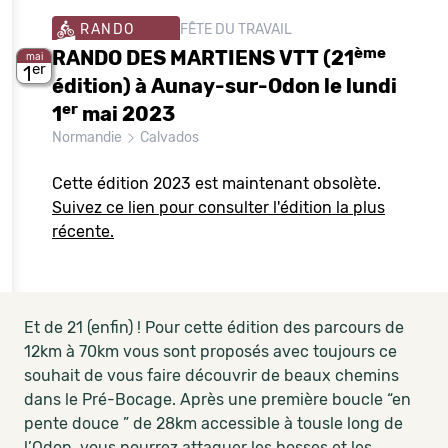
RANDO
FÊTE DU TRAVAIL
ème
RANDO DES MARTIENS VTT (21
mai
er
1
édition) à Aunay-sur-Odon le lundi
er
1
mai 2023
Normandie
Calvados
Cette édition 2023 est maintenant obsolète.
Suivez ce lien pour consulter l'édition la plus
récente.
Et de 21 (enfin) ! Pour cette édition des parcours de
12km à 70km vous sont proposés avec toujours ce
souhait de vous faire découvrir de beaux chemins
dans le Pré-Bocage. Après une première boucle “en
pente douce ” de 28km accessible à tousle long de
l’Odon, vous pourrez attaquer les bosses et les