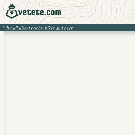
“
It's all about boobs, bikes and beer
”