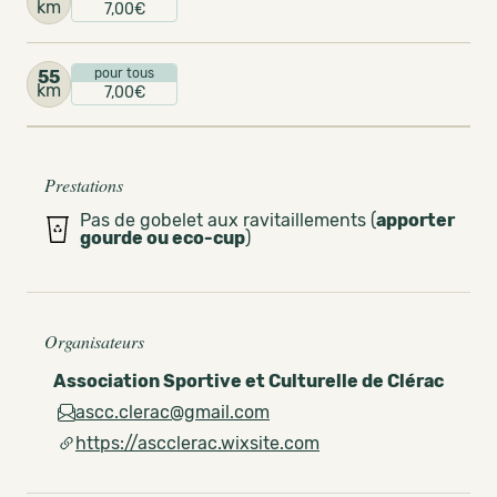
km
7,00€
pour tous
55
km
7,00€
Prestations
Pas de gobelet aux ravitaillements (
apporter
gourde ou eco-cup
)
Organisateurs
Association Sportive et Culturelle de Clérac
ascc.clerac@gmail.com
https://ascclerac.wixsite.com