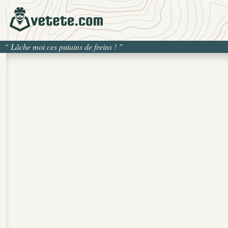
“
Lâche moi ces putains de freins !
”