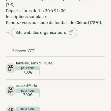
(7 €)
Départs libres de 7 h 30 à 9 h 00.
Inscriptions sur place.
Rendez-vous au stade de football de Clérac (17270).
Site web des organisateurs
4 circuits VTT
familiale, sans difficulté
20
pour tous
km
7,00€
assez difficile
30
pour tous
km
7,00€
pour tous
40