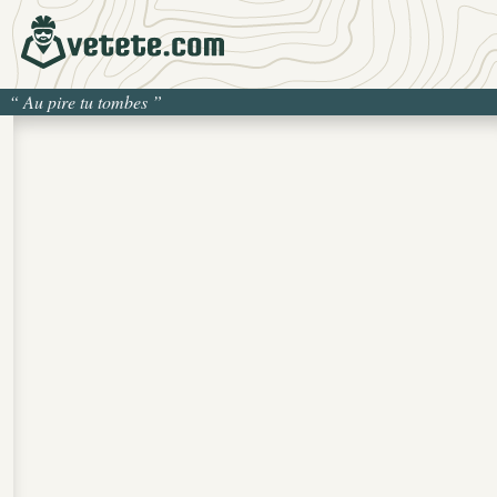
“
Au pire tu tombes
”