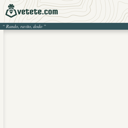
“
Rando, ravito, dodo
”