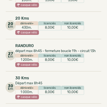
200m.
5,00€
5,00€
casque vélo
20 Kms
20
dénivelé+
licenciés
non licenciés
km
430m.
8,00€
10,00€
casque vélo
RANDURO
départ max 8h45 - fermeture boucle 11h - circuit 13h
27
dénivelé+
licenciés
non licenciés
km
1 200m.
8,00€
10,00€
casque vélo
30 Kms
Départ max 8h45
30
dénivelé+
licenciés
non licenciés
km
1 000m.
8,00€
10,00€
casque vélo