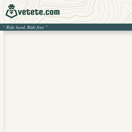
“
Ride hard, Ride free
”