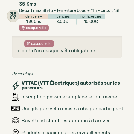
35 Kms
Départ max 8h45 - femerture boucle 11h - circuit 13h
35
dénivelé+
licenciés
non licenciés
km
1 300m.
8,00€
10,00€
casque vélo
casque vélo
port d'un casque vélo obligatoire
Prestations
VTTAE (VTT Électriques) autorisés sur les
parcours
Inscription possible sur place le jour même
Une plaque-vélo remise à chaque participant
Buvette et stand restauration à l'arrivée
Produits locaux pour les ravitaillements