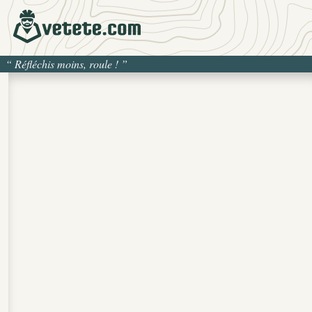
“
Réfléchis moins, roule !
”