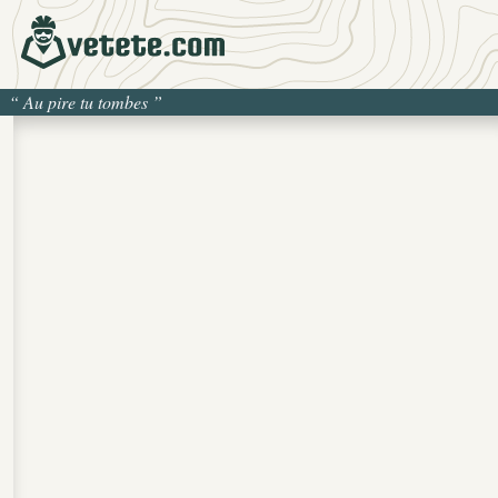
“
Au pire tu tombes
”