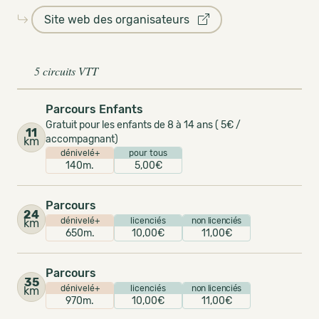
Site web des organisateurs
5 circuits VTT
Parcours Enfants
Gratuit pour les enfants de 8 à 14 ans ( 5€ /
11
accompagnant)
km
dénivelé+
pour tous
140m.
5,00€
Parcours
24
dénivelé+
licenciés
non licenciés
km
650m.
10,00€
11,00€
Parcours
35
dénivelé+
licenciés
non licenciés
km
970m.
10,00€
11,00€