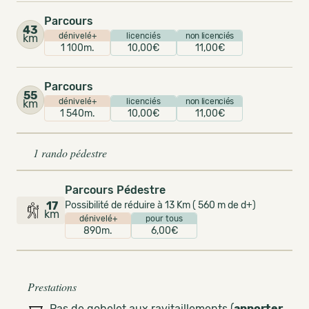
Parcours
43
dénivelé+
licenciés
non licenciés
km
1 100m.
10,00€
11,00€
Parcours
55
dénivelé+
licenciés
non licenciés
km
1 540m.
10,00€
11,00€
1 rando pédestre
Parcours Pédestre
17
Possibilité de réduire à 13 Km ( 560 m de d+)
km
dénivelé+
pour tous
890m.
6,00€
Prestations
Pas de gobelet aux ravitaillements (
apporter