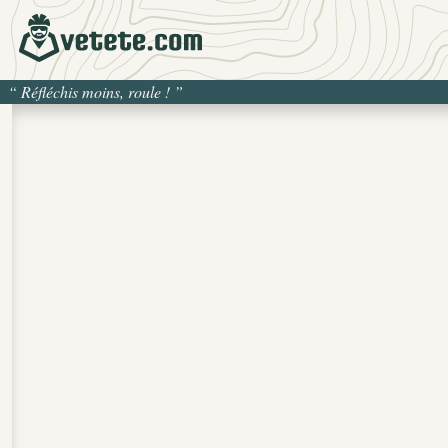
“
Réfléchis moins, roule !
”