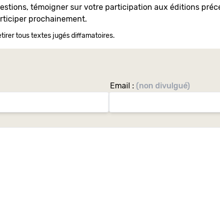
uestions, témoigner sur votre participation aux éditions pr
articiper prochainement.
tirer tous textes jugés diffamatoires.
Email :
(non divulgué)