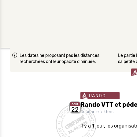
Les dates ne proposant pas les distances
Le partie 
recherchées ont leur opacité diminuée.
sa petite
RANDO
Rando VTT et pédes
août
•VETETE.COM•CONFIRMATION REÇUE LE 06/08/26
22
Occitanie
Gers
CONFIRMÉ
22/08/2026
Il y a 1 jour, les organi