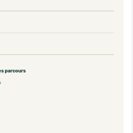
es parcours
e