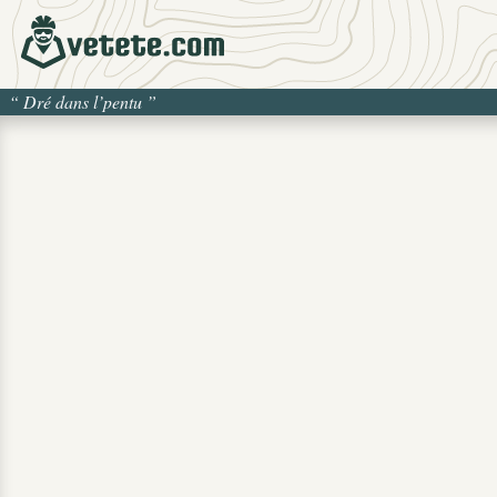
“
Dré dans l’pentu
”