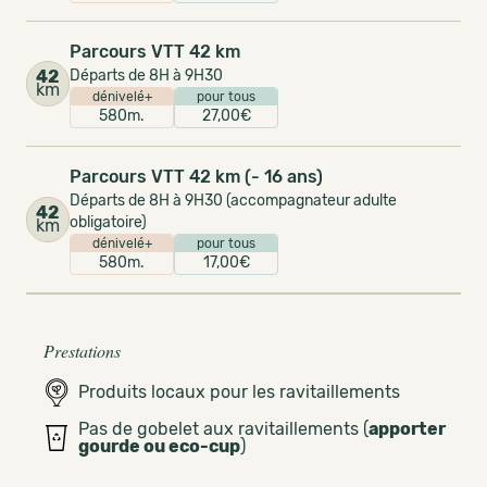
Parcours VTT 42 km
42
Départs de 8H à 9H30
km
dénivelé+
pour tous
580m.
27,00€
Parcours VTT 42 km (- 16 ans)
Départs de 8H à 9H30 (accompagnateur adulte
42
obligatoire)
km
dénivelé+
pour tous
580m.
17,00€
Prestations
Produits locaux pour les ravitaillements
Pas de gobelet aux ravitaillements (
apporter
gourde ou eco-cup
)