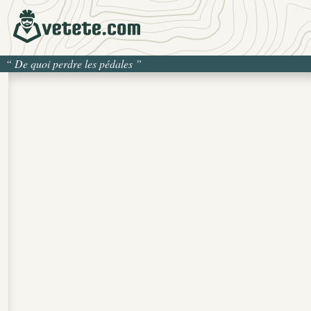
“
De quoi perdre les pédales
”