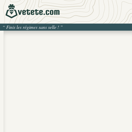
“
Finis les régimes sans selle !
”