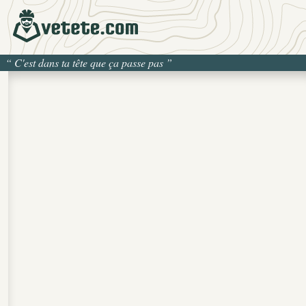
“
C'est dans ta tête que ça passe pas
”