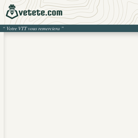
“
Votre VTT vous remerciera
”