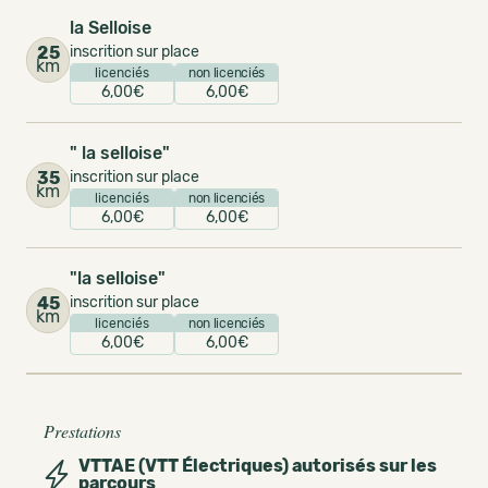
la Selloise
25
inscrition sur place
km
licenciés
non licenciés
6,00€
6,00€
" la selloise"
35
inscrition sur place
km
licenciés
non licenciés
6,00€
6,00€
"la selloise"
45
inscrition sur place
km
licenciés
non licenciés
6,00€
6,00€
Prestations
VTTAE (VTT Électriques) autorisés sur les
parcours