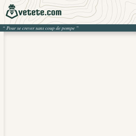
“
Pour se crever sans coup de pompe
”