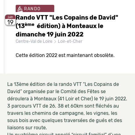
RANDO
Rando VTT "Les Copains de David"
juin
19
ème
(13
édition) à Monteaux le
dimanche 19 juin 2022
Centre-Val de Loire
Loir-et-Cher
Cette édition 2022 est maintenant obsolète.
La 13ème édition de la rando VTT “Les Copains de
David” organisée par le Comité des Fêtes se
déroulera à Monteaux (41 Loir et Cher) le 19 juin 2022.
3 parcours VTT de 26, 38 et 60km sont fléchés au
travers les chemins de campagne, les vignes, les
sous bois avec quelques traversées de gués et des
liaisons sur route.
Un quatrième circuit appelé “circuit familial” d’une