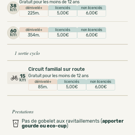
Gratuit pour les moins de 12 ans
38
dénivelé+
licenciés
non licenciés
km
225m.
5,00€
6,00€
dénivelé+
licenciés
non licenciés
60
km
354m.
5,00€
6,00€
1 sortie cyclo
Circuit familial sur route
15
Gratuit pour les moins de 12 ans
km
dénivelé+
licenciés
non licenciés
85m.
5,00€
6,00€
Prestations
Pas de gobelet aux ravitaillements (
apporter
gourde ou eco-cup
)