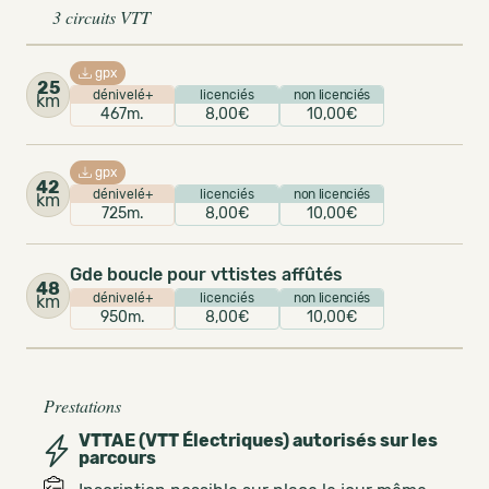
3 circuits VTT
gpx
25
dénivelé+
licenciés
non licenciés
km
467m.
8,00€
10,00€
gpx
42
dénivelé+
licenciés
non licenciés
km
725m.
8,00€
10,00€
Gde boucle pour vttistes affûtés
48
dénivelé+
licenciés
non licenciés
km
950m.
8,00€
10,00€
Prestations
VTTAE (VTT Électriques) autorisés sur les
parcours