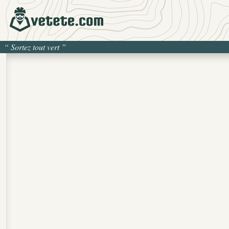
“
Sortez tout vert
”