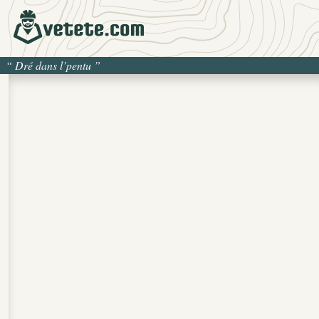
“
Dré dans l’pentu
”