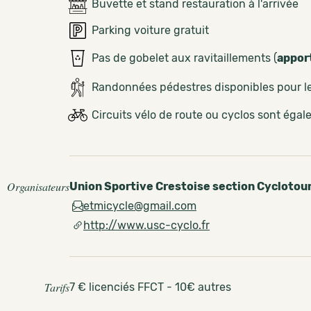
Buvette et stand restauration à l'arrivée
Parking voiture gratuit
Pas de gobelet aux ravitaillements (
appor
Randonnées pédestres disponibles pour 
Circuits vélo de route ou cyclos sont éga
Organisateurs
Union Sportive Crestoise section Cyclotou
etmicycle@gmail.com
http://www.usc-cyclo.fr
Tarifs
7 € licenciés FFCT - 10€ autres