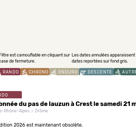
Filtre est camouflable en cliquant sur
Les dates annulées apparaissent s
 case de fermeture.
dates reportées sur fond gris.
RANDO
CHRONO
ENDURO
DESCENTE
AUTR
NDO
nnée du pas de lauzun à Crest le samedi 21 
e-Rhône-Alpes
Drôme
dition 2026 est maintenant obsolète.