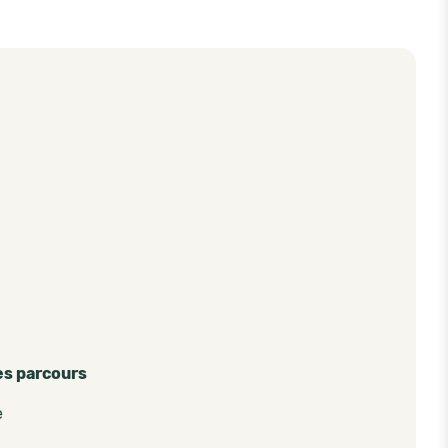
es parcours
e