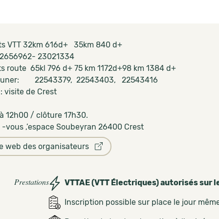
its VTT 32km 616d+ 35km 840 d+
22656962- 23021334
its route 65kl 796 d+ 75 km 1172d+98 km 1384 d+
uner: 22543379, 22543403, 22543416
 visite de Crest
à 12h00 / clôture 17h30.
-vous ,’espace Soubeyran 26400 Crest
te web des organisateurs
Prestations
VTTAE (VTT Électriques) autorisés sur l
Inscription possible sur place le jour mêm