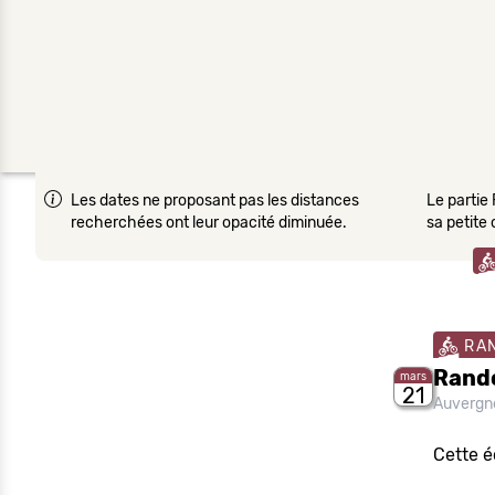
Les dates ne proposant pas les distances
Le partie 
recherchées ont leur opacité diminuée.
sa petite
RA
Rando
mars
21
Auvergn
Cette é