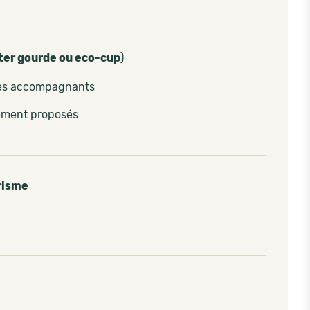
ter gourde ou eco-cup
)
les accompagnants
lement proposés
risme