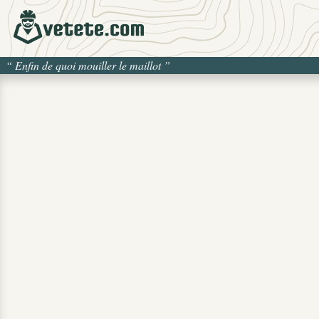
“
Enfin de quoi mouiller le maillot
”