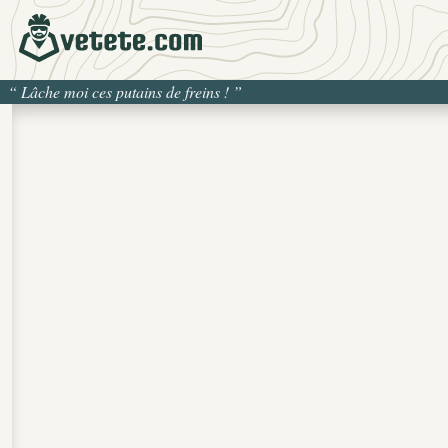
“
Lâche moi ces putains de freins !
”