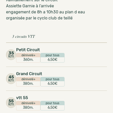
Assiette Garnie à l’arrivée
engagement de 8h a 10h30 au plan d eau
organisée par le cyclo club de teillé
3 circuits VTT
Petit Circuit
35
dénivelé+
pour tous
km
360m.
6,50€
Grand Circuit
45
dénivelé+
pour tous
km
380m.
6,50€
vtt 55
55
dénivelé+
pour tous
km
380m.
6,50€