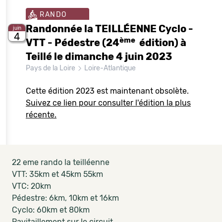
RANDO
Randonnée la TEILLÉENNE Cyclo -
juin
4
ème
VTT - Pédestre (24
édition) à
Teillé le dimanche 4 juin 2023
Pays de la Loire
Loire-Atlantique
Cette édition 2023 est maintenant obsolète.
Suivez ce lien pour consulter l'édition la plus
récente.
22 eme rando la teilléenne
VTT: 35km et 45km 55km
VTC: 20km
Pédestre: 6km, 10km et 16km
Cyclo: 60km et 80km
Ravitaillement sur le circuit