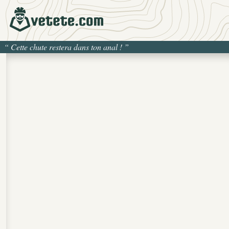
“
Cette chute restera dans ton anal !
”