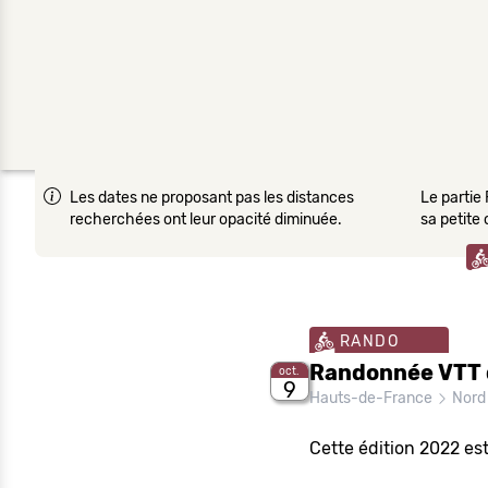
Les dates ne proposant pas les distances
Le partie 
recherchées ont leur opacité diminuée.
sa petite
RANDO
Randonnée VTT d
oct.
9
Hauts-de-France
Nord
Cette édition 2022 es