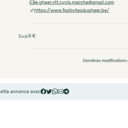
le.gheer.vtt.cyclo.marche@gmail.com
https://www.festivitesdugheer.be/
Tarifs
5 €
Dernières modifications 
cette annonce avec