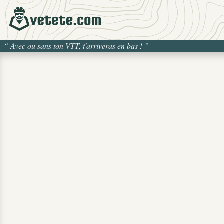
“
Avec ou sans ton VTT, t'arriveras en bas !
”