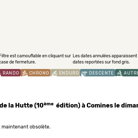
Filtre est camouflable en cliquant sur
Les dates annulées apparaissent s
 case de fermeture.
dates reportées sur fond gris.
RANDO
CHRONO
ENDURO
DESCENTE
AUTR
ème
e la Hutte (10
édition) à Comines le dima
t maintenant obsolète.