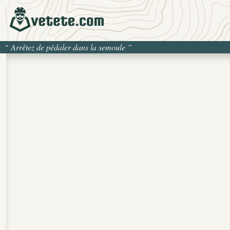
“
Arrêtez de pédaler dans la semoule
”