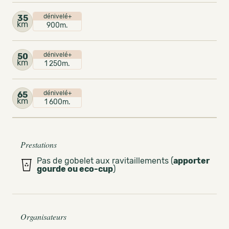
dénivelé+
35
km
900m.
dénivelé+
50
km
1 250m.
dénivelé+
65
km
1 600m.
Prestations
Pas de gobelet aux ravitaillements (
apporter
gourde ou eco-cup
)
Organisateurs