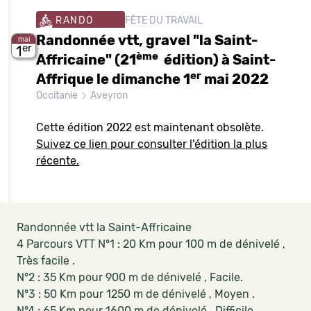
RANDO
FÊTE DU TRAVAIL
Randonnée vtt, gravel "la Saint-
mai
er
1
ème
Affricaine" (21
édition) à Saint-
er
Affrique le dimanche 1
mai 2022
Occitanie
Aveyron
Cette édition 2022 est maintenant obsolète.
Suivez ce lien pour consulter l'édition la plus
récente.
Randonnée vtt la Saint-Affricaine
4 Parcours VTT N°1 : 20 Km pour 100 m de dénivelé ,
Très facile .
N°2 : 35 Km pour 900 m de dénivelé , Facile.
N°3 : 50 Km pour 1250 m de dénivelé , Moyen .
N°4 : 65 Km pour 1600 m de dénivelé , Difficile .