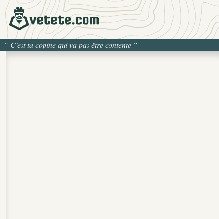
“
C'est ta copine qui va pas être contente
”