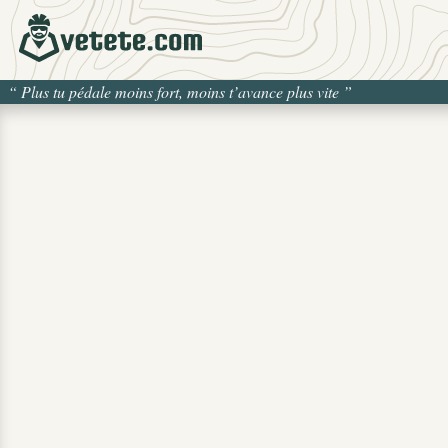
“
Plus tu pédale moins fort, moins t’avance plus vite
”