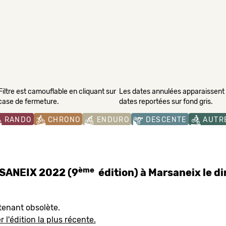
Filtre est camouflable en cliquant sur
Les dates annulées apparaissent s
 case de fermeture.
dates reportées sur fond gris.
RANDO
CHRONO
ENDURO
DESCENTE
AUTR
ème
SANEIX 2022 (9
édition) à Marsaneix le 
tenant obsolète.
 l'édition la plus récente.