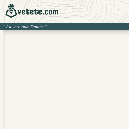
“
Au vert toute l'année
”