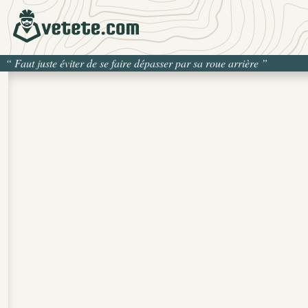
“
Faut juste éviter de se faire dépasser par sa roue arrière
”