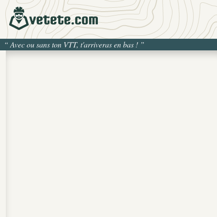
“
Avec ou sans ton VTT, t'arriveras en bas !
”