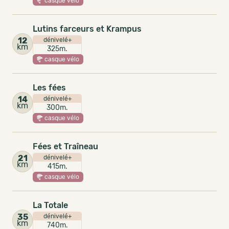
casque vélo
Lutins farceurs et Krampus
12
dénivelé+
km
325m.
casque vélo
Les fées
14
dénivelé+
km
300m.
casque vélo
Fées et Traîneau
21
dénivelé+
km
415m.
casque vélo
La Totale
35
dénivelé+
km
740m.