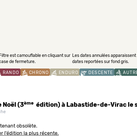
Filtre est camouflable en cliquant sur
Les dates annulées apparaissent s
 case de fermeture.
dates reportées sur fond gris.
RANDO
CHRONO
ENDURO
DESCENTE
AUTR
ème
 Noël (3
édition) à Labastide-de-Virac l
che
tenant obsolète.
 l'édition la plus récente.