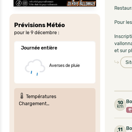
Restaur
Pour les
Prévisions Météo
pour le 9 décembre :
Inscrip
vallonn
Journée entière
et sur p
Si
Averses de pluie
Températures
Bo
10
Chargement…
km
Bo
11