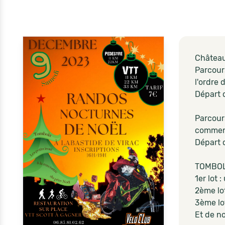
Château
Parcour
l'ordre 
Départ d
Parcour
commenc
Départ d
TOMBOLA
1er lot 
2ème lo
3ème lot
Et de n