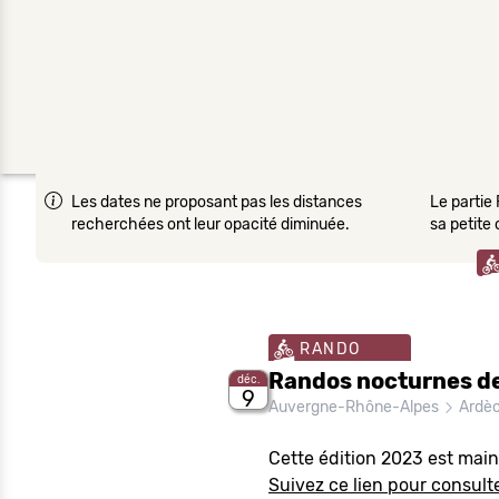
Les dates ne proposant pas les distances
Le partie 
recherchées ont leur opacité diminuée.
sa petite
RANDO
Randos nocturnes de
déc.
9
Auvergne-Rhône-Alpes
Ardè
Cette édition 2023 est main
Suivez ce lien pour consulter