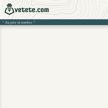
“
Au pire tu tombes
”