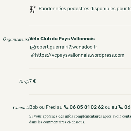
Randonnées pédestres disponibles pour 
Organisateurs
Vélo Club du Pays Vallonnais
robert.guerrairi@wanadoo.fr
https://vcpaysvallonnais.wordpress.com
Tarifs
7 €
Contacts
Bob ou Fred au
06 85 81 02 62
ou au
06
Si vous apprenez des infos complémentaires après avoir contact
dans les commentaires ci-dessous.