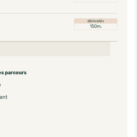
dénivelé+
150m.
es parcours
e
pant