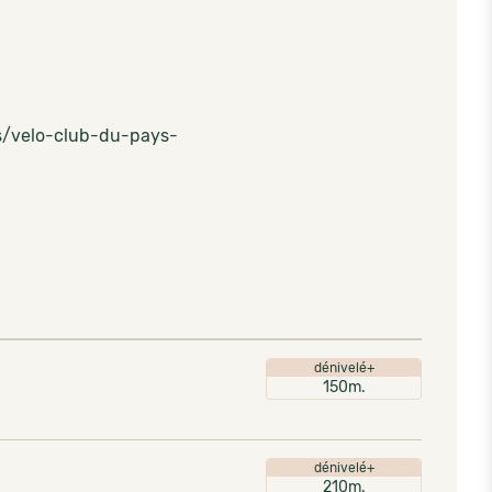
ns/velo-club-du-pays-
dénivelé+
150m.
dénivelé+
210m.