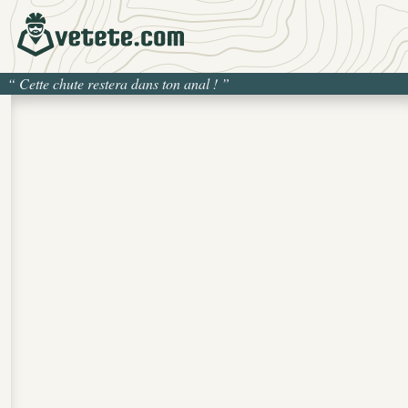
“
Cette chute restera dans ton anal !
”