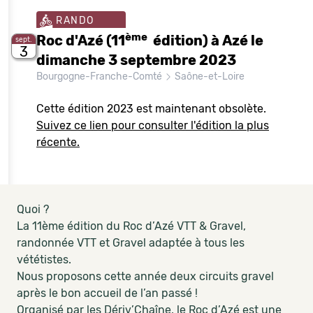
RANDO
ème
Roc d'Azé (11
édition) à Azé le
sept.
3
dimanche 3 septembre 2023
Bourgogne-Franche-Comté
Saône-et-Loire
Cette édition 2023 est maintenant obsolète.
Suivez ce lien pour consulter l'édition la plus
récente.
Quoi ?
La 11ème édition du Roc d’Azé VTT & Gravel,
randonnée VTT et Gravel adaptée à tous les
vététistes.
Nous proposons cette année deux circuits gravel
après le bon accueil de l’an passé !
Organisé par les Dériv’Chaîne, le Roc d’Azé est une