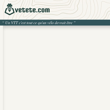
“
Un VTT c'est tout ce qu'un vélo devrait être
”