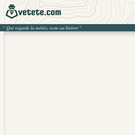
“
Qui regarde la météo, reste au bistrot
”