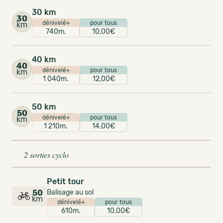
30 km
30
dénivelé+
pour tous
km
740m.
10,00€
40 km
40
dénivelé+
pour tous
km
1 040m.
12,00€
50 km
50
dénivelé+
pour tous
km
1 210m.
14,00€
2 sorties cyclo
Petit tour
50
Balisage au sol
km
dénivelé+
pour tous
610m.
10,00€