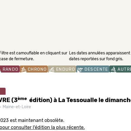
Filtre est camouflable en cliquant sur
Les dates annulées apparaissent s
 case de fermeture.
dates reportées sur fond gris.
RANDO
CHRONO
ENDURO
DESCENTE
AUTR
ème
VRE (3
édition) à La Tessoualle le dimanche
Maine-et-Loire
2023 est maintenant obsolète.
pour consulter l'édition la plus récente.