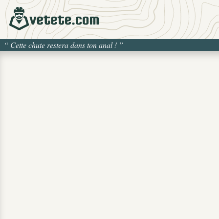
“
Cette chute restera dans ton anal !
”