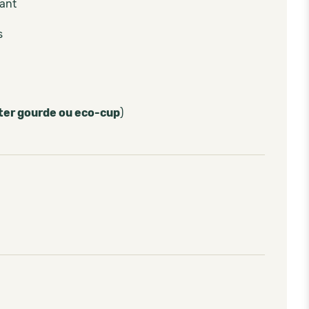
pant
s
ter gourde ou eco-cup
)