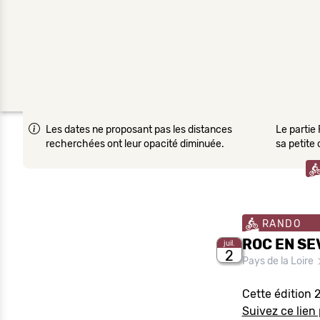
Les dates ne proposant pas les distances
Le partie 
recherchées ont leur opacité diminuée.
sa petite
RANDO
ROC EN SE
juil.
2
Pays de la Loire
Cette édition 
Suivez ce lien 