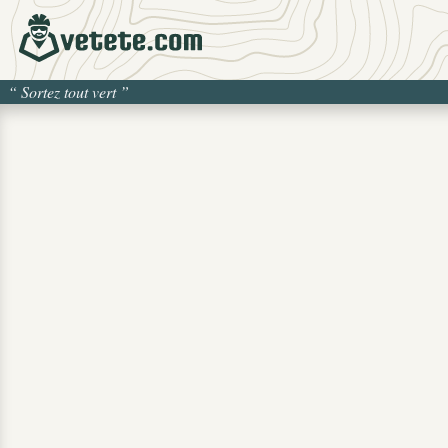
“
Sortez tout vert
”