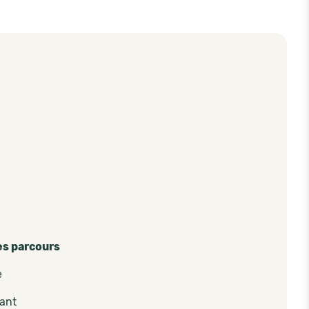
es parcours
e
pant