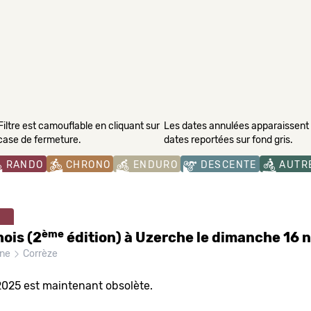
Filtre est camouflable en cliquant sur
Les dates annulées apparaissent s
 case de fermeture.
dates reportées sur fond gris.
RANDO
CHRONO
ENDURO
DESCENTE
AUTR
ème
ois (2
édition) à Uzerche le dimanche 16
ine
Corrèze
2025 est maintenant obsolète.