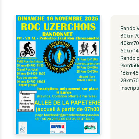
Rando V
30km 7
40km70
60km140
Rando p
9km150
16km45
28km70
Inscript