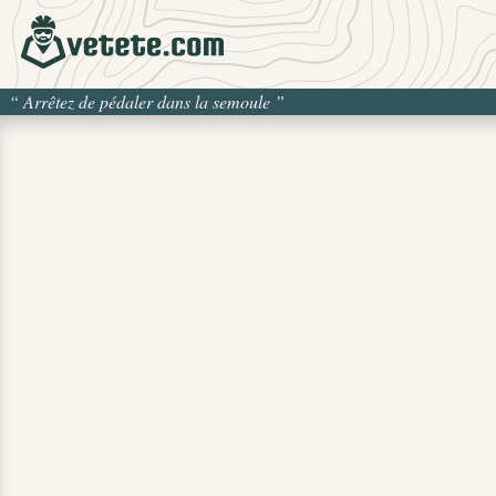
“
Arrêtez de pédaler dans la semoule
”