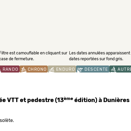
Filtre est camouflable en cliquant sur
Les dates annulées apparaissent s
 case de fermeture.
dates reportées sur fond gris.
RANDO
CHRONO
ENDURO
DESCENTE
AUTR
ème
e VTT et pedestre (13
édition) à Dunière
solète.