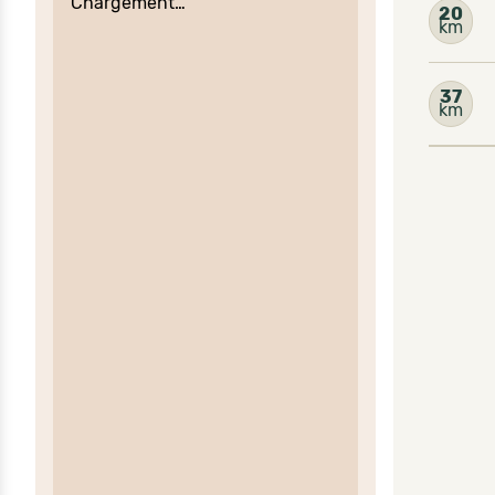
Chargement…
20
km
37
km