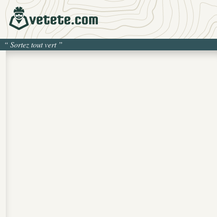
“
Sortez tout vert
”