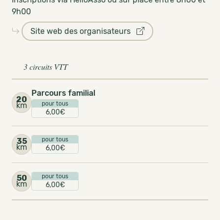
9h00
Site web des organisateurs
3 circuits VTT
Parcours familial
20
pour tous
km
6,00€
pour tous
35
km
6,00€
pour tous
50
km
6,00€