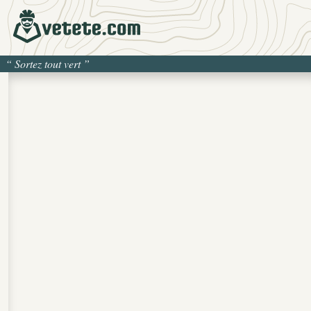
“
Sortez tout vert
”