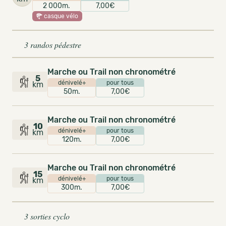
2 000m.
7,00€
casque vélo
3 randos pédestre
Marche ou Trail non chronométré
5
dénivelé+
pour tous
km
50m.
7,00€
Marche ou Trail non chronométré
10
dénivelé+
pour tous
km
120m.
7,00€
Marche ou Trail non chronométré
15
dénivelé+
pour tous
km
300m.
7,00€
3 sorties cyclo