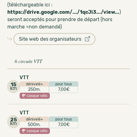
(téléchargeable ici :
https://drive.google.com/.../1qcJi3.../view...
)
seront acceptés pour prendre de départ (hors
marche =non demandé)
Site web des organisateurs
6 circuits VTT
VTT
15
dénivelé+
pour tous
km
250m.
7,00€
casque vélo
VTT
25
dénivelé+
pour tous
km
500m.
7,00€
casque vélo