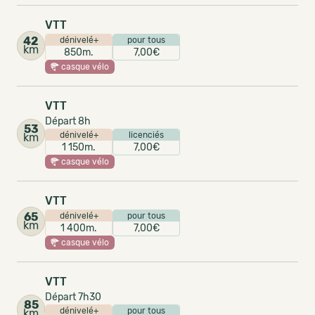
VTT
42
dénivelé+
pour tous
km
850m.
7,00€
casque vélo
VTT
Départ 8h
53
dénivelé+
licenciés
km
1 150m.
7,00€
casque vélo
VTT
65
dénivelé+
pour tous
km
1 400m.
7,00€
casque vélo
VTT
Départ 7h30
85
dénivelé+
pour tous
km