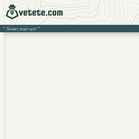
“
Sortez tout vert
”