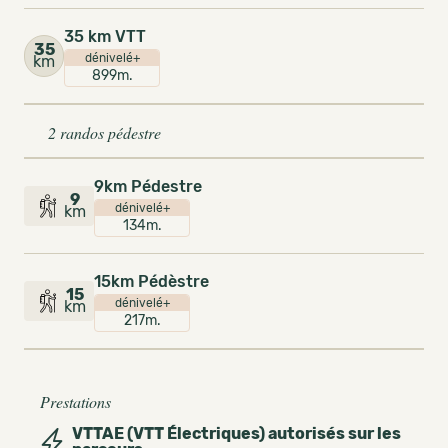
35 km VTT
35
dénivelé+
km
899m.
2 randos pédestre
9km Pédestre
9
dénivelé+
km
134m.
15km Pédèstre
15
dénivelé+
km
217m.
Prestations
VTTAE (VTT Électriques) autorisés sur les