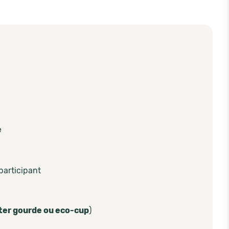
e
participant
ter gourde ou eco-cup
)