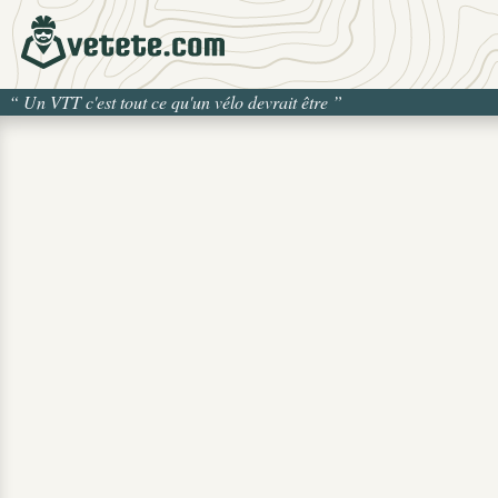
“
Un VTT c'est tout ce qu'un vélo devrait être
”