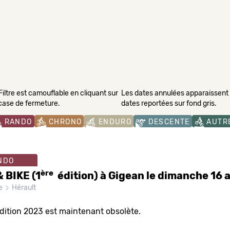
Filtre est camouflable en cliquant sur
Les dates annulées apparaissent s
 case de fermeture.
dates reportées sur fond gris.
RANDO
CHRONO
ENDURO
DESCENTE
AUTR
NDO
ère
 BIKE (1
édition) à Gigean le dimanche 16 a
ie
Hérault
dition 2023 est maintenant obsolète.