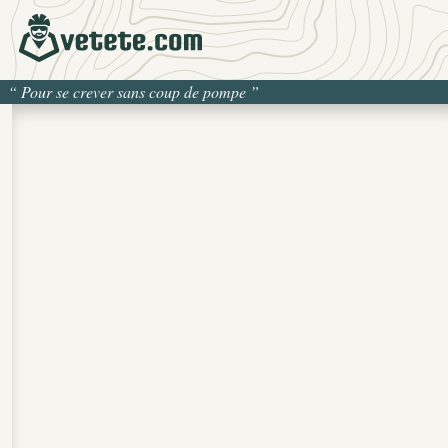
“
Pour se crever sans coup de pompe
”