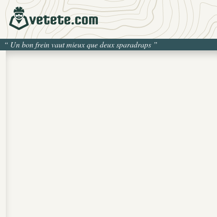
“
Un bon frein vaut mieux que deux sparadraps
”