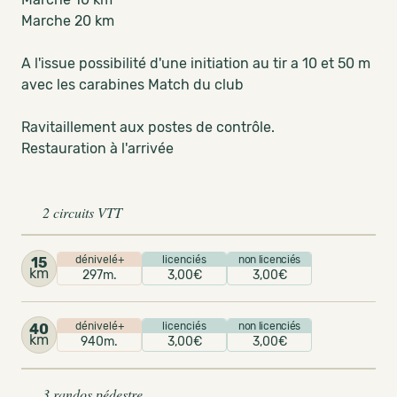
Marche 20 km
A l'issue possibilité d'une initiation au tir a 10 et 50 m
avec les carabines Match du club
Ravitaillement aux postes de contrôle.
Restauration à l'arrivée
2 circuits VTT
dénivelé+
licenciés
non licenciés
15
km
297m.
3,00€
3,00€
dénivelé+
licenciés
non licenciés
40
km
940m.
3,00€
3,00€
3 randos pédestre