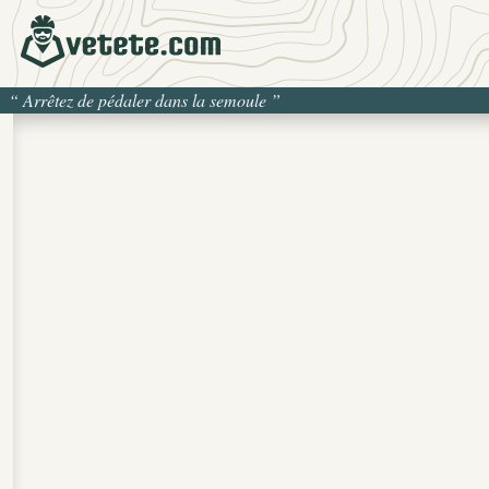
“
Arrêtez de pédaler dans la semoule
”