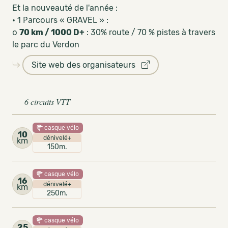
Et la nouveauté de l'année :
• 1 Раrcоurs « GRAVEL » :
о
70 km / 1000 D+
: 30% route / 70 % pistes à travers
le parc du Verdon
Site web des organisateurs
6 circuits VTT
casque vélo
10
dénivelé+
km
150m.
casque vélo
16
dénivelé+
km
250m.
casque vélo
25