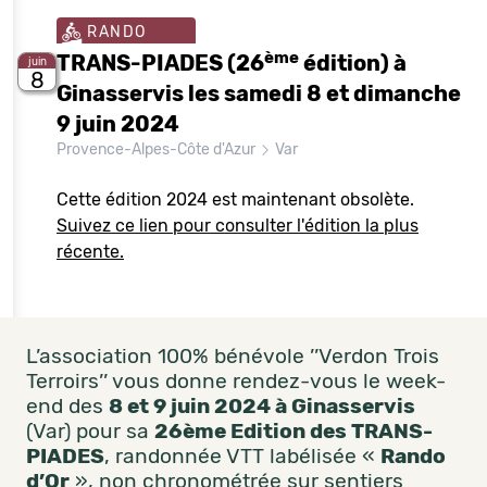
RANDO
ème
TRANS-PIADES (26
édition) à
juin
8
Ginasservis les samedi 8 et dimanche
9 juin 2024
Provence-Alpes-Côte d'Azur
Var
Cette édition 2024 est maintenant obsolète.
Suivez ce lien pour consulter l'édition la plus
récente.
L’association 100% bénévole ’’Verdon Trois
Terroirs’’ vous donne rendez-vous le week-
end des
8 et 9 juin 2024 à Ginasservis
(Var) pour sa
26ème Edition des TRANS-
PIADES
, randonnée VTT labélisée «
Rando
d’Or
», non chronométrée sur sentiers