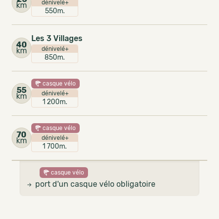
dénivelé+
km
550m.
Les 3 Villages
40
dénivelé+
km
850m.
casque vélo
55
dénivelé+
km
1 200m.
casque vélo
70
dénivelé+
km
1 700m.
casque vélo
port d'un casque vélo obligatoire