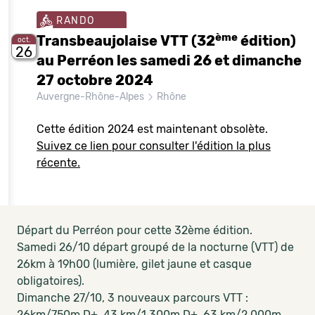
RANDO
ème
Transbeaujolaise VTT (32
édition)
oct.
26
au Perréon les samedi 26 et dimanche
27 octobre 2024
Auvergne-Rhône-Alpes
Rhône
Cette édition 2024 est maintenant obsolète.
Suivez ce lien pour consulter l'édition la plus
récente.
Départ du Perréon pour cette 32ème édition.
Samedi 26/10 départ groupé de la nocturne (VTT) de
26km à 19h00 (lumière, gilet jaune et casque
obligatoires).
Dimanche 27/10, 3 nouveaux parcours VTT :
26km/750m D+, 43 km/1.300m D+, 63 km/2.000m