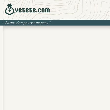
“
Partir, c'est pourrir un pneu
”