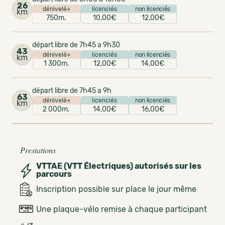
26
dénivelé+
licenciés
non licenciés
km
750m.
10,00€
12,00€
départ libre de 7h45 a 9h30
43
dénivelé+
licenciés
non licenciés
km
1 300m.
12,00€
14,00€
départ libre de 7h45 a 9h
63
dénivelé+
licenciés
non licenciés
km
2 000m.
14,00€
16,00€
Prestations
VTTAE (VTT Électriques) autorisés sur les
parcours
Inscription possible sur place le jour même
Une plaque-vélo remise à chaque participant