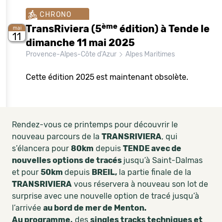
CHRONO
ème
TransRiviera (5
édition) à Tende le
mai
11
dimanche 11 mai 2025
Provence-Alpes-Côte d'Azur
Alpes Maritimes
Cette édition 2025 est maintenant obsolète.
Rendez-vous ce printemps pour découvrir le
nouveau parcours de la
TRANSRIVIERA
, qui
s’élancera pour
80km
depuis
TENDE avec de
nouvelles options de tracés
jusqu’à Saint-Dalmas
et pour
50km
depuis
BREIL,
la partie finale de la
TRANSRIVIERA
vous réservera à nouveau son lot de
surprise avec une nouvelle option de tracé jusqu’à
l’arrivée
au bord de mer de Menton.
Au programme,
des
singles tracks techniques et