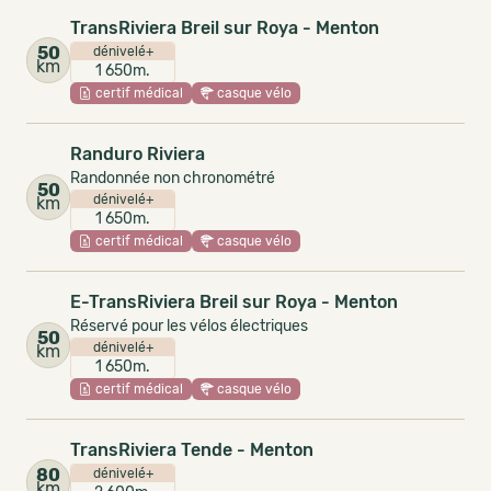
TransRiviera Breil sur Roya - Menton
50
dénivelé+
km
1 650m.
certif médical
casque vélo
Randuro Riviera
Randonnée non chronométré
50
dénivelé+
km
1 650m.
certif médical
casque vélo
E-TransRiviera Breil sur Roya - Menton
Réservé pour les vélos électriques
50
dénivelé+
km
1 650m.
certif médical
casque vélo
TransRiviera Tende - Menton
80
dénivelé+
km