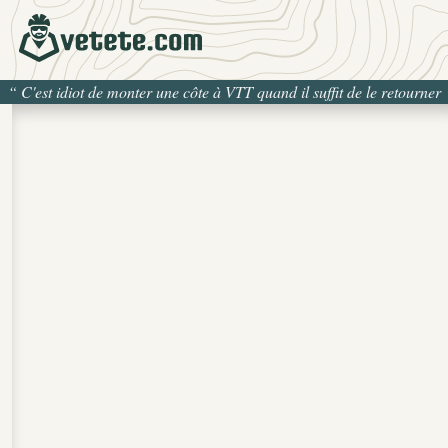
“
C'est idiot de monter une côte à VTT quand il suffit de le retourner
pour la descendre
”