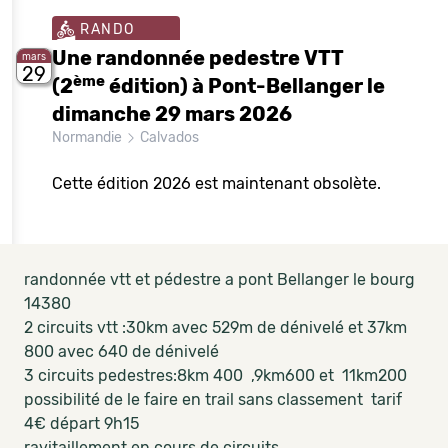
RANDO
Une randonnée pedestre VTT
mars
29
ème
(2
édition) à Pont-Bellanger le
dimanche 29 mars 2026
Normandie
Calvados
Cette édition 2026 est maintenant obsolète.
randonnée vtt et pédestre a pont Bellanger le bourg
14380
2 circuits vtt :30km avec 529m de dénivelé et 37km
800 avec 640 de dénivelé
3 circuits pedestres:8km 400 ,9km600 et 11km200
possibilité de le faire en trail sans classement tarif
4€ départ 9h15
ravitaillement en cours de circuits