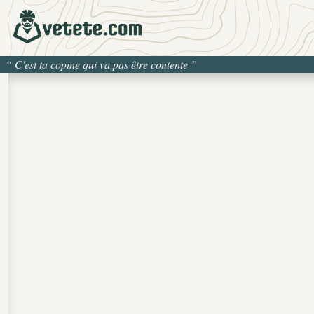
“
C'est ta copine qui va pas être contente
”